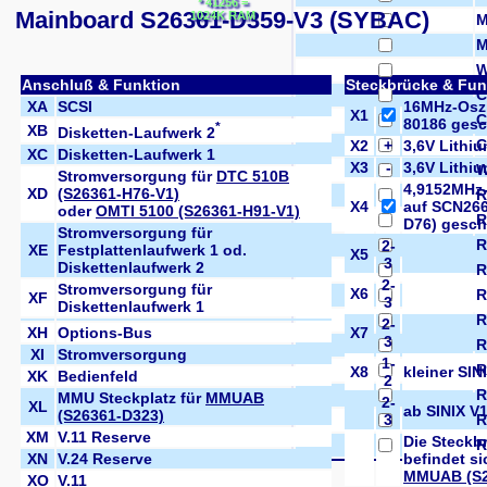
* 41256 =
Mainboard S26361-D359-V3 (SYBAC)
1024K RAM
M
M
W
Anschluß & Funktion
Steckbrücke & Fun
C
XA
SCSI
16MHz-Oszi
X1
C
80186 gesc
*
XB
Disketten-Laufwerk 2
C
X2
+
3,6V Lithiu
XC
Disketten-Laufwerk 1
X3
-
3,6V Lithiu
W
Stromversorgung für
DTC 510B
4,9152MHz-
XD
(S26361-H76-V1)
R
X4
auf SCN266
oder
OMTI 5100 (S26361-H91-V1)
R
D76) gesch
Stromversorgung für
R
2-
XE
Festplattenlaufwerk 1 od.
X5
3
Diskettenlaufwerk 2
R
2-
Stromversorgung für
X6
R
XF
3
Diskettenlaufwerk 1
R
2-
XH
Options-Bus
X7
3
R
XI
Stromversorgung
1-
R
X8
kleiner SIN
XK
Bedienfeld
2
R
MMU Steckplatz für
MMUAB
2-
XL
ab SINIX V
(S26361-D323)
3
R
XM
V.11 Reserve
Die Steckb
R
XN
V.24 Reserve
befindet si
MMUAB (S2
XO
V.11