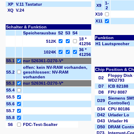
1-
XP
V.11 Tastatur
X9
2
XQ
V.24
X10
X11
Schalter & Funktion
Speicherausbau
S2
S3
S4
Funktion
18 *
512K
41256
H1
Lautsprecher
36 *
1024K
41256
S5.1
nur S26361-D270-V*
offen: kein NV-RAM vorhanden,
Chip Position & C
S5.2
geschlossen: NV-RAM
Floppy Disk 
vorhanden
D2
WD2793
S5.3
nur S26361-D270-V*
D7
ICB 82188
S5.4
D8
FPU 8087
S5.5
Siemens SM9
D29
Controller)
S5.6
D34
CPU 80186
S5.7
D42
Urlader Lo
S5.8
D43
Urlader Hi
S6
FDC-Test-Scalter
D50
DRAM Contro
D73,
Interrupt-Con