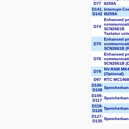
D77
8259A
D141,
Interrupt-Con
D142
I8259A
Enhanced p
communicati
D74
SCN2661B
Tastatur un
Enhanced p
D75
communicati
SCN2661B (R
Enhanced p
D76
communicati
SCN2661B (D
NV-RAM MK
D79
(Optional)
D97
RTC MC1468
D100-
Speicherban
D108
D109-
Speicherban
D117
D118-
Speicherban
D126
D127-
Speicherban
D135