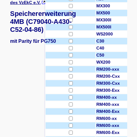
des VzEkC e.V.
MX300
Speichererweiterung
MX500
MX300I
4MB (C79040-A430-
MX500I
C52-04-86)
WS2000
mit Parity für PG750
C30
C40
C50
WX200
RM200-xxx
RM200-Cxx
RM300-Cxx
RM300-Exx
RM400-xx
RM400-xxx
RM400-Exx
RM600-xx
RM600-xxx
RM600-Exx