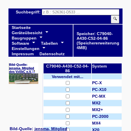
Suchbegriff:
🔍
Startseite
Geräteübesicht
Speicher: C79040-
Baugruppen
A430-C52-04-86
(Speichererweiterung
Software
Tabellen
4MB)
Einstellungen
Impressum
Datenschutz
Bild-Quelle:
C79040-A430-C52-04-
System
jensma, Mitglied
86
des VzEkC e.V.
Verwendet mit...
PC-X
PC-X10
PC-MX
MX2
MX2+
PC-2000
MX4
Bild-Quelle:
jensma, Mitglied
X20