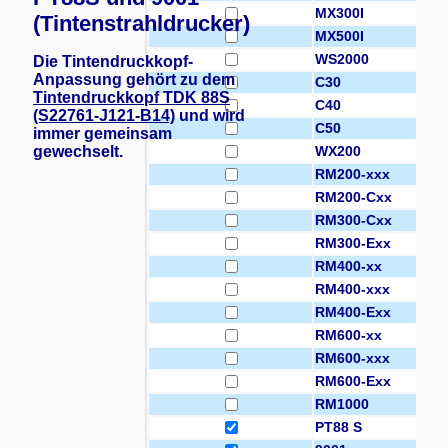
MX300I
(Tintenstrahldrucker)
MX500I
WS2000
Die Tintendruckkopf-
Anpassung gehört zu dem
C30
Tintendruckkopf TDK 88S
C40
(S22761-J121-B14)
und wird
C50
immer gemeinsam
gewechselt.
WX200
RM200-xxx
RM200-Cxx
RM300-Cxx
RM300-Exx
RM400-xx
RM400-xxx
RM400-Exx
RM600-xx
RM600-xxx
RM600-Exx
RM1000
PT88 S