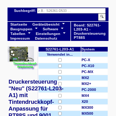
Suchbegriff:
🔍
Startseite
Geräteübesicht
Board: S22761-
Baugruppen
Software
L203-A1 -
Druckersteuerung
Tabellen
Einstellungen
PT88S
Impressum
Datenschutz
S22761-L203-A1
System
Verwendet in...
PC-X
Tintendruckkopf-
PC-X10
Anpassung
PC-MX
MX2
Druckersteuerung
MX2+
"Neu" (S22761-L203-
PC-2000
A1) mit
MX4
Tintendruckkopf-
X20
Anpassung für
MX300
MX500
PT88S und 9001