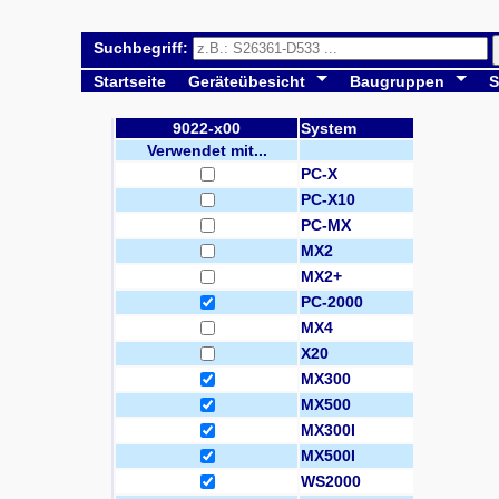
Suchbegriff:
Startseite
Geräteübesicht
Baugruppen
S
9022-x00
System
Verwendet mit...
PC-X
PC-X10
PC-MX
MX2
MX2+
PC-2000
MX4
X20
MX300
MX500
MX300I
MX500I
WS2000