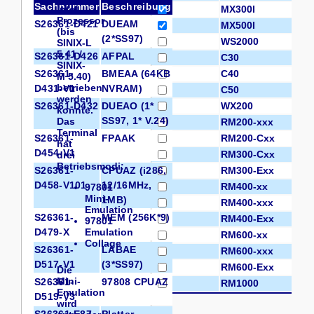
Sachnummer
Beschreibung
Intel-
MX300I
Prozessor
S26361-D421
DUEAM
MX500I
(bis
(2*SS97)
WS2000
SINIX-L
5.41 /
S26361-D426
AFPAL
C30
SINIX-
S26361-
BMEAA (64KB
C40
M 5.40)
betrieben
D431-V1
NVRAM)
C50
werden
S26361-D432
DUEAO (1*
WX200
konnte.
SS97, 1* V.24)
Das
RM200-xxx
Terminal
S26361-
FPAAK
RM200-Cxx
hat
D454-V1
RM300-Cxx
drei
Betriebsmodi:
S26361-
CPUAZ (i286,
RM300-Exx
D458-V101
12/16MHz,
RM400-xx
97801
Mini-
1MB)
RM400-xxx
Emulation
S26361-
MEM (256K*9)
RM400-Exx
97801
D479-X
Emulation
RM600-xx
Collage
S26361-
LABAE
RM600-xxx
D517-V1
(3*SS97)
RM600-Exx
Die
Mini-
S26361-
97808 CPUAZ
RM1000
Emulation
D519-V3
wird