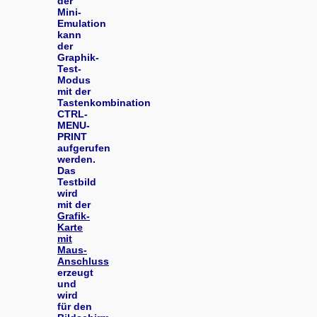
der
Mini-
Emulation
kann
der
Graphik-
Test-
Modus
mit der
Tastenkombination
CTRL-
MENU-
PRINT
aufgerufen
werden.
Das
Testbild
wird
mit der
Grafik-
Karte
mit
Maus-
Anschluss
erzeugt
und
wird
für den