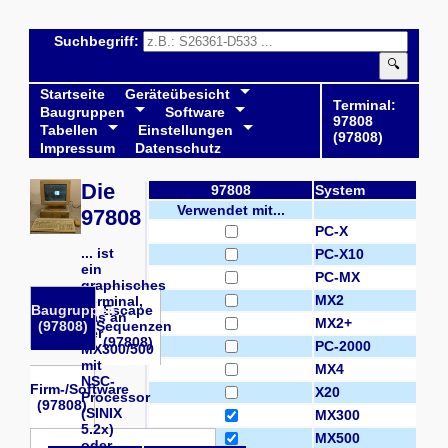
Suchbegriff:
🔍
Startseite
Geräteübesicht
Terminal:
Baugruppen
Software
97808
Tabellen
Einstellungen
(97808)
Impressum
Datenschutz
Die
97808
System
Verwendet mit...
97808
PC-X
... ist
PC-X10
ein
PC-MX
graphisches
MX2
Terminal,
Baugruppen
Escape
das an
MX2+
(97808)
Sequenzen
der
(97808)
PC-2000
MX300/500
mit
MX4
NSC-
Firm-/Software
X20
Processor
(97808)
(SINIX
MX300
5.2x)
MX500
oder