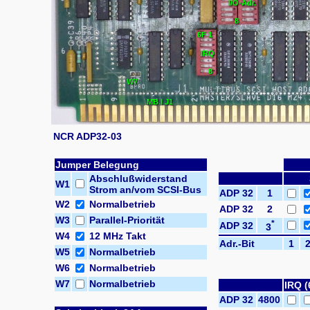
I/O-Adr.
8
6F
1
IRQ
8
W7
MB I J1
NCR ADP32-03
Jumper Belegung
Abschlußwiderstand
W1
Strom an/vom SCSI-Bus
ADP 32
1
W2
Normalbetrieb
ADP 32
2
W3
Parallel-Priorität
*
ADP 32
3
W4
12 MHz Takt
Adr.-Bit
1
W5
Normalbetrieb
W6
Normalbetrieb
W7
Normalbetrieb
IRQ (
ADP 32
4800