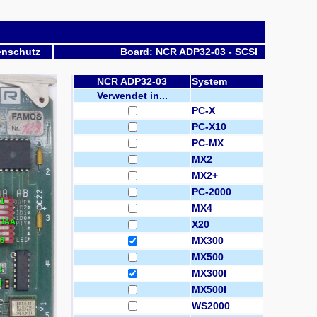
enschutz
Board: NCR ADP32-03 - SCSI
NCR ADP32-03
System
Verwendet in...
PC-X
PC-X10
PC-MX
MX2
MX2+
PC-2000
1
MX4
3AA
X20
MX300
8
MX500
3
MX300I
4
MX500I
WS2000