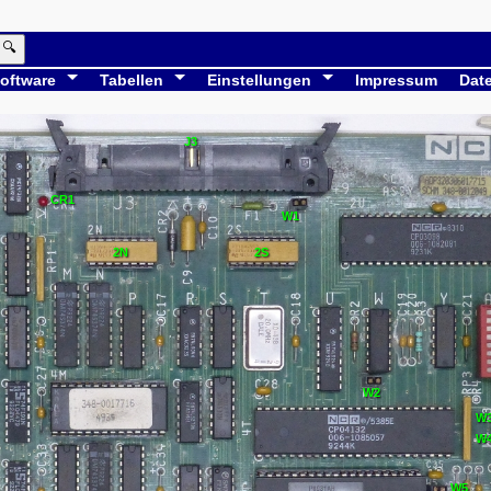
🔍
oftware
Tabellen
Einstellungen
Impressum
Dat
J3
CR1
W1
2N
2S
W2
W
W
W5