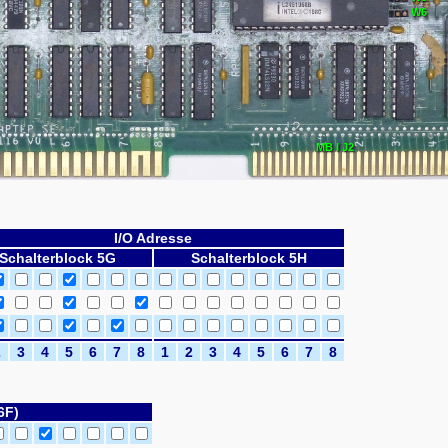
W6
MB I J2
I/O Adresse
Schalterblock 5G
Schalterblock 5H
2
3
4
5
6
7
8
1
2
3
4
5
6
7
8
6F)