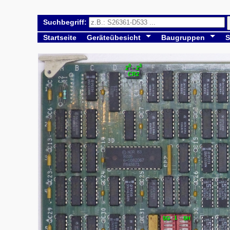
Suchbegriff:
Startseite
Geräteübesicht
Baugruppen
S
0
3
2
- 2
CR2
1
5G
5H