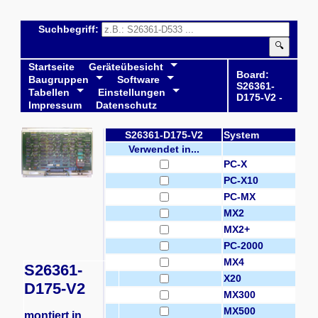
Suchbegriff:
🔍
Startseite
Geräteübesicht
Board:
Baugruppen
Software
S26361-
Tabellen
Einstellungen
D175-V2 -
Impressum
Datenschutz
S26361-D175-V2
System
Verwendet in...
PC-X
PC-X10
PC-MX
MX2
MX2+
PC-2000
MX4
S26361-
X20
D175-V2
MX300
MX500
montiert in