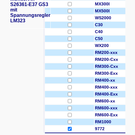
MX300I
S26361-E37 GS3
mit
MX500I
Spannungsregler
WS2000
LM323
C30
C40
C50
WX200
RM200-xxx
RM200-Cxx
RM300-Cxx
RM300-Exx
RM400-xx
RM400-xxx
RM400-Exx
RM600-xx
RM600-xxx
RM600-Exx
RM1000
9772