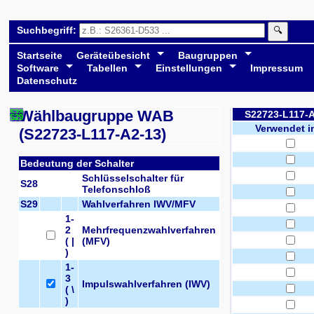
Suchbegriff:
🔍
Startseite
Geräteübesicht
Baugruppen
Software
Tabellen
Einstellungen
Impressum
Datenschutz
Wählbaugruppe WAB
S28
S22723-L117-A
S29
Verwendet in
(S22723-L117-A2-13)
Bedeutung der Schalter
Schlüsselschalter für
S28
Telefonschloß
S29
Wahlverfahren IWV/MFV
1-
2
Mehrfrequenzwahlverfahren
( |
(MFV)
)
1-
3
Impulswahlverfahren (IWV)
( \
)