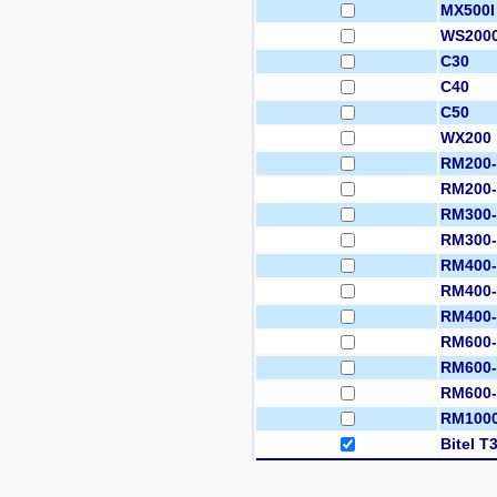
MX500I
WS200
C30
C40
C50
WX200
RM200-
RM200
RM300
RM300-
RM400-
RM400-
RM400-
RM600-
RM600-
RM600-
RM100
Bitel T