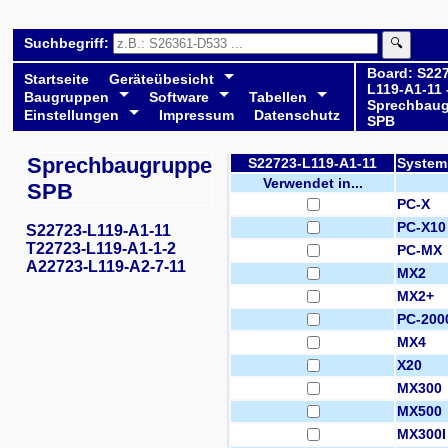
Suchbegriff:
🔍
Board: S22
Startseite
Geräteübesicht
L119-A1-11 
Baugruppen
Software
Tabellen
Sprechbau
Einstellungen
Impressum
Datenschutz
SPB
Sprechbaugruppe
S22723-L119-A1-11
System
Verwendet in...
SPB
PC-X
PC-X10
S22723-L119-A1-11
T22723-L119-A1-1-2
PC-MX
A22723-L119-A2-7-11
MX2
MX2+
PC-200
MX4
X20
MX300
MX500
MX300I